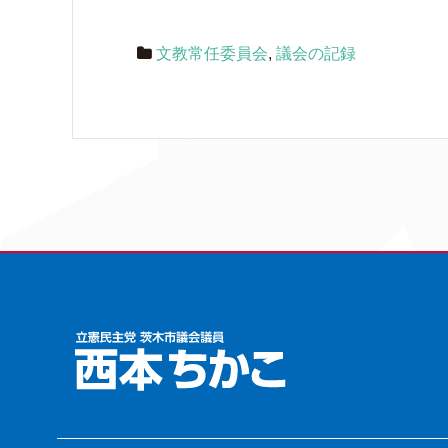
文教常任委員会
,
議会の記録