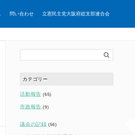
ス
問い合わせ
立憲民主党大阪府総支部連合会

カテゴリー
活動報告
(65)
市政報告
(9)
議会の記録
(56)