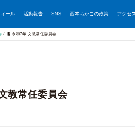
フィール
活動報告
SNS
西本ちかこの政策
アクセ
会
/
令和7年 文教常任委員会
 文教常任委員会