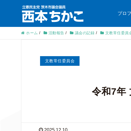
プロ
ホーム
/
活動報告
/
議会の記録
/
文教常任委員
文教常任委員会
令和7年
2025.12.10