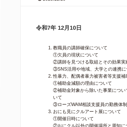
令和7年 12月10日
教職員の講師確保について
①欠員の現状について
②講師を見つける取組とその効果実
③SNS活用や地域、大学との連携に
性暴力、配偶者暴力被害者等支援補
①補助金減額の理由について
②補助金対象から除いた事業につい
いて
③ローズWAM相談支援員の勤務体
おにも見にクルアート展について
①開催日時について
②おにクル以外の開催場所と周知に